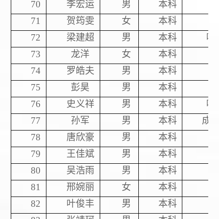
70
李宏运
男
本科
71
贺筠雯
女
本科
72
梁建超
男
本科
哈
73
龙洋
女
本科
74
罗皓夫
男
本科
75
彭昊
男
本科
76
史义祥
男
本科
哈
77
孙军
男
本科
成
78
唐欣豪
男
本科
79
王佳斌
男
本科
80
吴浩雨
男
本科
81
邢婉丽
女
本科
82
叶俊丰
男
本科