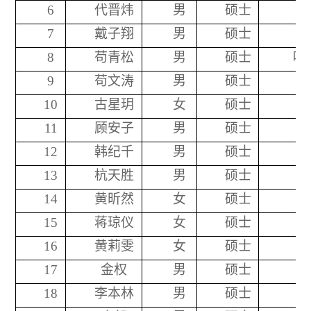
6
代晋炜
男
硕士
7
戴子翔
男
硕士
8
苟青松
男
硕士
哈
9
苟文涛
男
硕士
10
古星玥
女
硕士
11
顾安子
男
硕士
12
韩纪千
男
硕士
13
杭天胜
男
硕士
14
黄昕然
女
硕士
15
蒋琼仪
女
硕士
16
黄莉雯
女
硕士
17
金权
男
硕士
18
李本林
男
硕士