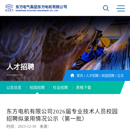
人才招聘
首页
/
人才招聘
/
校园招聘
/
正文
公告信息
校园招聘
社会招聘
表格下载
东方电机有限公司2026届专业技术人员校园
招聘拟录用情况公示（第一批）
时间：2025-12-30 来源：