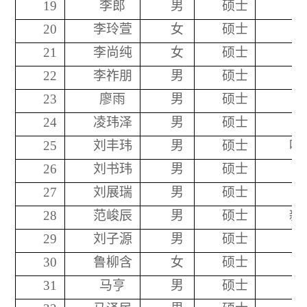
19
李郎
男
硕士
20
李玲萱
女
硕士
21
李尚纯
女
硕士
22
李祚朋
男
硕士
23
廖雨
男
硕士
24
凌玮泽
男
硕士
25
刘丰玮
男
硕士
哈
26
刘书玮
男
硕士
27
刘展瑞
男
硕士
28
范峻辰
男
硕士
新
29
刘子源
男
硕士
30
鲁柳含
女
硕士
31
马亨
男
硕士