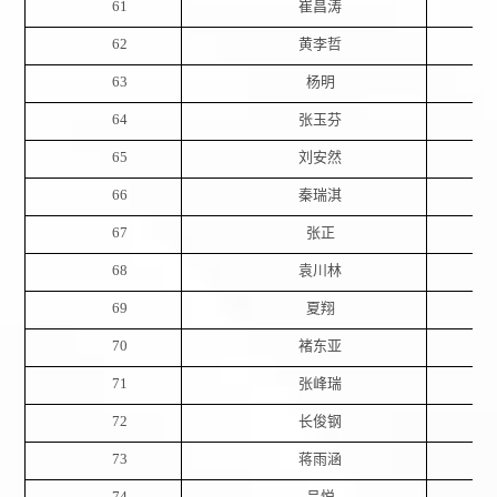
61
崔昌涛
62
黄李哲
63
杨明
64
张玉芬
65
刘安然
66
秦瑞淇
67
张正
68
袁川林
69
夏翔
70
褚东亚
71
张峰瑞
72
长俊钢
73
蒋雨涵
74
吕悦