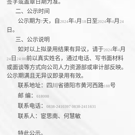
签字或盖章日期为准。
二、公示时间
公示期为
天，自
年
月
日至
年
月
7
2024
4
18
2024
4
24
日。
三、公示说明
如对以上拟录用结果有异议，请于
年
月
2024
4
日
前以真实姓名，通过电话、写书面材料
24
24:00
或面谈等方式向公司人力资源部或审计部反映。
公示期满且无异议即录用有效。
联系地址：四川省德阳市黄河西路
号
188
邮 编：
618000
联系电话：
0838-2410397 0838-2411631
联系人：宦思南、何慧敏
特此公示。