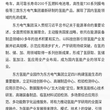
电车，高可靠长寿命200千瓦燃料电池堆，高性能T30系列膜电
极等三款东方电气集团最新研制的氢能产品，展现了国内氢能领
域的先进成果。
东方电气集团深入贯彻习近平总书记关于能源革命的重要论
述，全面贯彻新发展理念，主动服务国家战略，依托在能源装备
制造领域60多年的技术积累和实力，以科技创新引领氢能产业发
展并初具规模，示范应用逐步扩大，产学研用持续突破，在氢的
制、储、加、用领域取得一系列创新成果，形成了氢获取、氢储
运、氢加注、氢应用全产业布局，成为国内氢能产业的领军企
业。
东方氢能产业园作为东方电气集团立足四川构建氢能生态的
重要载体，立足科技创新中心、高端制造中心、检验检测中心、
应用示范中心、数据服务中心“五大功能”定位，聚焦氢能核心技术
研发、高端装备制造、临氢材料试验检测、多场景综合应用示
范、多功能数字化运维服务，将有力推动氢能产学研用的全面深
度融合，为氢能产业发展带来理念、模式、技术上的突破，引领