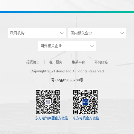
政府机构
国内相关企业
国外相关企业
招贤纳士
客户服务
集采平台
外网邮箱
Copyright 2021 dongfang All Rights Reserved
蜀ICP备05030268号
东方电气集团官方微信
东方电机官方微信