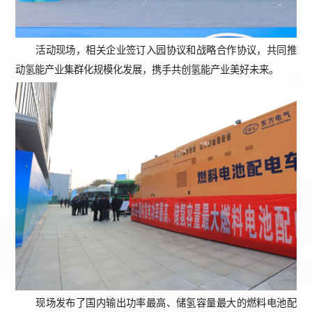
活动现场，相关企业签订入园协议和战略合作协议，共同推
动氢能产业集群化规模化发展，携手共创氢能产业美好未来。
现场发布了国内输出功率最高、储氢容量最大的燃料电池配