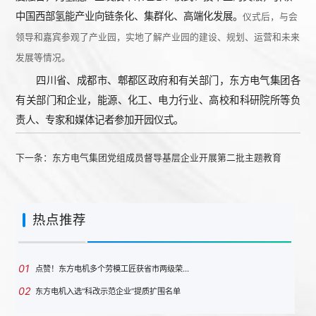
中国西部氢能产业向链条化、集群化、高端化发展。
仪式后，与会
领导和嘉宾参观了产业园，实地了解产业园的建设、规划、运营和未来
发展等情况。
四川省、成都市、郫都区政府和有关部门，东方电气集团各
有关部门和企业，能源、化工、电力行业、高校和科研院所等负
责人、专家和媒体记者参加开园仪式。
下一条：
东方电气集团党组成员督导基层企业开展第二批主题教育
热点推荐
01
点赞！东方电机多个劳模工匠获省市两级荣…
02
东方电机入选“科改示范企业”提质扩围名单