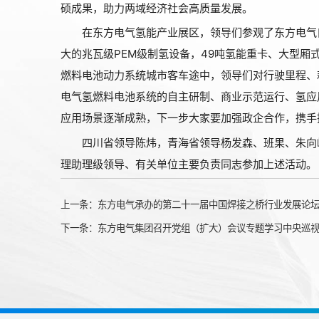
硕成果，助力两域经济社会高质量发展。
在东方电气氢能产业展区，领导们参观了东方电气自
大的兆瓦级PEM级制氢设备，49吨氢能重卡、大型
燃料电池动力系统城市客车途中，领导们对行驶里程、
电气氢燃料电池系统的自主研制、商业示范运行、氢应
应用场景逐渐成熟，下一步大家要加强政企合作，携手
四川省领导陈炜，青海省领导杨发森、班果、朱向
理助理级领导、有关单位主要负责同志参加上述活动。
上一条：
东方电气承办的第二十一届中国焊接之桥行业发展论
下一条：
东方电气集团召开党组（扩大）会议专题学习中央巡