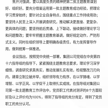
焦开河强调，要以高度负责的精神把第二批主题教育谋划
好、组织好。要充分借鉴运用第一批主题教育成功经验，把理论
学习贯穿始终；要针对企业自身特点，围绕重点工作持续用劲；
要坚持人民至上深入开展调查研究，推动解决更直接、更复杂、
更具体的问题；要坚持前后贯通、上下联动，接续做好理论学习
和问题整改；要牢牢把握主题教育基调，做好规定动作，严防形
式主义。同时在组织领导上要明确各级责任，有力发挥督导作
用，做到统筹一体推进。
会议指出，按照党中央统一部署，集团公司党组在中央第四
十六指导组的指导下，紧紧围绕主题教育总要求，理论学习深学
细悟，调查研究求真务实，推动发展扎实有效，检视整改刀刃向
内，建章立制立破并举，组织领导有力有序，在以学铸魂、以学
增智、以学正风、以学促干上取得扎实成效。在指导组对集团公
司第一批主题教育工作评估中，党员职工代表对测评的8个方面较
好及以上评价均为100%，得到了指导组的充分肯定，得到了党员
职工的充分认可。