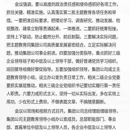
会议强调，要以高度的政治责任感和使命感抓好各项工作，
抓住关键、精准实施，认真落实第二批主题教育各项任务和举
措。一要把准目标要求，把理论学习、调查研究、推动发展、检
视整改、建章立制等贯通起来、一体推进。二要抓好统筹衔接，
坚持上下联动，防止截然分开、前后割裂。三要解决实际问题，
把主题教育同集团公司高质量发展紧密结合，立足实际解决问
题，推动集团公司事业前进。四要加强分类指导，重点抓好三级
企业领导班子和中层及以上领导干部，做好普通党员学习组织，
巡回督导组做好督促指导。五要加强组织领导，集团公司成立主
题教育领导小组，设立办公室负责日常工作，相关二级企业党委
要抓实基层推动，相关三级企业党组织书记要切实履行第一责任
人职责。六要力戒形式主义，坚持一切从实际出发，多在实效上
用功、少在形式上费劲，不做表面文章、不搞随意翻新。
会议以现场和视频方式召开。集团公司总经理助理级领导，
集团公司主题教育领导小组办公室成员，总部职能部门、事业
部、直属单位中层及以上领导人员，各企业中层及以上领导人