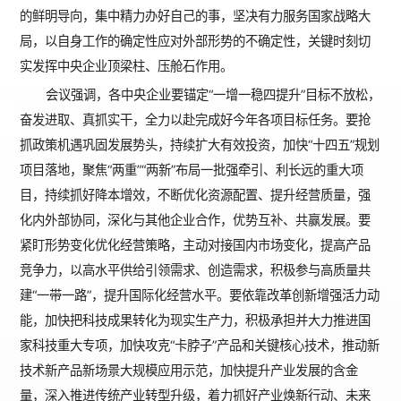
的鲜明导向，集中精力办好自己的事，坚决有力服务国家战略大
局，以自身工作的确定性应对外部形势的不确定性，关键时刻切
实发挥中央企业顶梁柱、压舱石作用。
会议强调，各中央企业要锚定“一增一稳四提升”目标不放松，
奋发进取、真抓实干，全力以赴完成好今年各项目标任务。要抢
抓政策机遇巩固发展势头，持续扩大有效投资，加快“十四五”规划
项目落地，聚焦“两重”“两新”布局一批强牵引、利长远的重大项
目，持续抓好降本增效，不断优化资源配置、提升经营质量，强
化内外部协同，深化与其他企业合作，优势互补、共赢发展。要
紧盯形势变化优化经营策略，主动对接国内市场变化，提高产品
竞争力，以高水平供给引领需求、创造需求，积极参与高质量共
建“一带一路”，提升国际化经营水平。要依靠改革创新增强活力动
能，加快把科技成果转化为现实生产力，积极承担并大力推进国
家科技重大专项，加快攻克“卡脖子”产品和关键核心技术，推动新
技术新产品新场景大规模应用示范，加快提升产业发展的含金
量，深入推进传统产业转型升级，着力抓好产业焕新行动、未来