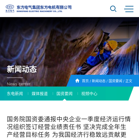
新闻动态
首页
/
新闻动态
/
国资要闻
/
正文
News center
东电新闻
媒体报道
国资要闻
视频中心
国务院国资委通报中央企业一季度经济运行情
况组织签订经营业绩责任书 坚决完成全年生
产经营目标任务 为我国经济行稳致远贡献更