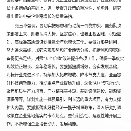
长十条措施的基础上，进一步提升政策的精准性、前瞻性，研究
推出促进中央企业稳增长的增量举措。
张玉卓强调，要切实把思想和行动统一到党中央、国务院决
策部署上来，既要认清大势、坚定信心，也要正视困难、积极应
对，高标准高质量谋划推进全年稳增长工作。要做好形势研判，
努力追求高线，加强宏观形势和行业趋势分析，把措施和预案准
备得更充足些，对照“五个价值”改进提升各项工作，确保一季度实
现效益正增长、全年稳增长。要狠抓提质增效，夯实发展基础，
对标行业先进水平，持续加大拓市增收、降本节支力度；全面提
升科技创新能力，推动重点产业提质升级，深化“AI+”专项行动，
聚焦新质生产力培育、产业链强基补短、基础设施建设、能源资
源保障等，谋划实施一批强牵引、利长远的重大项目，有力支撑
扩大内需。要抓紧落实好稳经济一揽子增量政策，深入研究打通
政策在企业落地落实的卡点堵点，更有创造性、建设性地开展工
作，不断增强企业增长动力、发展动能。