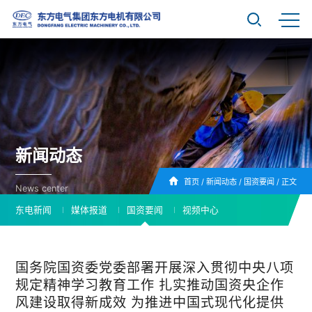
新闻动态
首页
/
新闻动态
/
国资要闻
/
正文
News center
东电新闻
媒体报道
国资要闻
视频中心
国务院国资委党委部署开展深入贯彻中央八项
规定精神学习教育工作 扎实推动国资央企作
风建设取得新成效 为推进中国式现代化提供