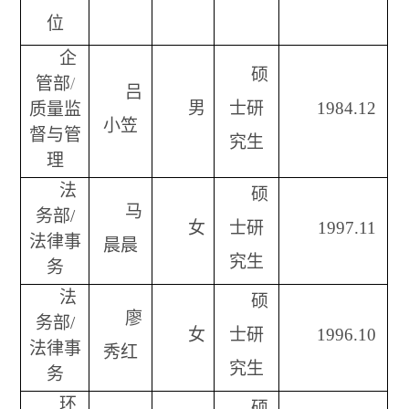
位
企
硕
管部
/
吕
男
士研
1984.12
质量监
小笠
督与管
究生
理
法
硕
马
务部
/
女
士研
1997.11
法律事
晨晨
究生
务
法
硕
廖
务部
/
女
士研
1996.10
法律事
秀红
究生
务
环
硕