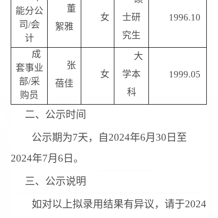
董
能分公
女
士研
1996.10
司
/
会
絮雅
究生
计
成
大
张
套事业
女
学本
1999.05
部
/
采
蓓佳
科
购员
二、公示时间
公示期为
7
天，自
2024
年
6
月
30
日至
2024
年
7
月
6
日。
三、公示说明
如对以上拟录用结果有异议，请于
2024