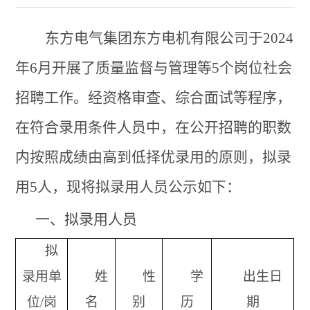
东方电气集团东方电机有限公司于
2024
年
6
月开展了质量监督与管理等
5
个岗位社会
招聘工作。经资格审查、综合面试等程序，
在符合录用条件人员中，在公开招聘的职数
内按照成绩由高到低择优录用的原则，拟录
用
5
人，现将拟录用人员公示如下：
一、拟录用人员
拟
录用单
姓
性
学
出生日
位
/
岗
名
别
历
期