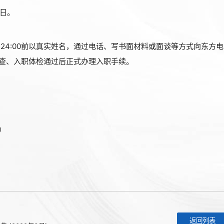
9日。
日24:00前以真实姓名，通过电话、写书面材料或面谈等方式向东方电
查、入职体检通过后正式办理入职手续。
）
返回列表