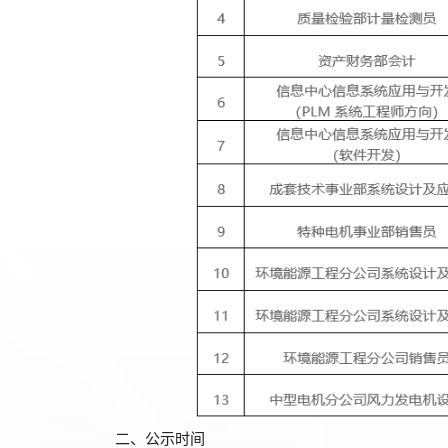
二、公示时间