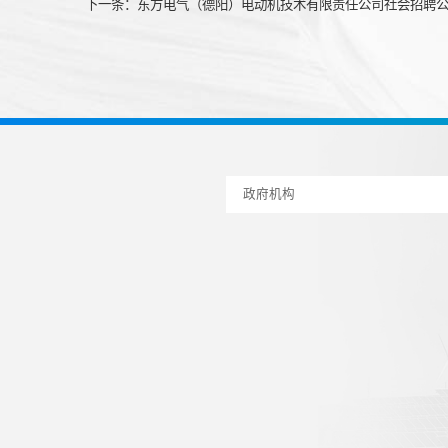
下一条：
东方电气（德阳）电动机技术有限责任公司社会招聘公告 
政府机构