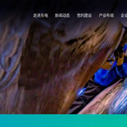
走进东电
新闻动态
党的建设
产业布局
企