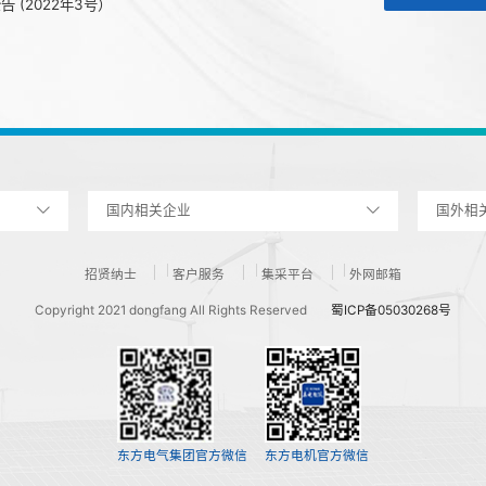
(2022年3号）
国内相关企业
国外相
招贤纳士
客户服务
集采平台
外网邮箱
Copyright 2021 dongfang All Rights Reserved
蜀ICP备05030268号
东方电气集团官方微信
东方电机官方微信