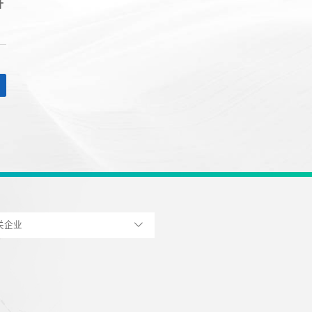
升
关企业