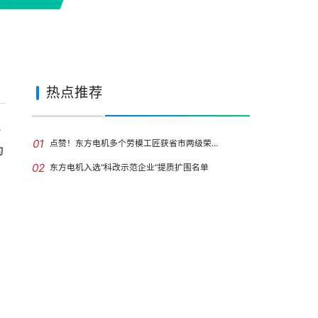
热点推荐
号
01
点赞！东方电机多个劳模工匠获省市两级荣…
为
02
东方电机入选“科改示范企业”提质扩围名单