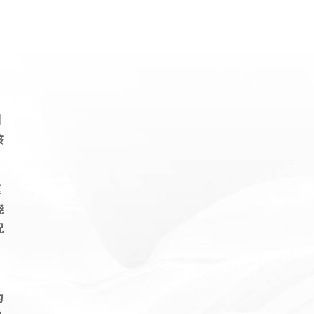
测
该
速
绕
况
为