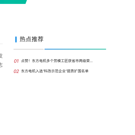
热点推荐
发
01
点赞！东方电机多个劳模工匠获省市两级荣…
志
02
东方电机入选“科改示范企业”提质扩围名单