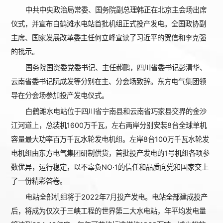
中共中央政治局常委、国务院副总理韩正在北京主会场出席
仪式，并宣布白鹤滩水电站首批机组正式投产发电。全国政协副
主席、国家发展改革委主任何立峰宣读了习近平的贺信和李克强
的批示。
国务院国资委党委书记、主任郝鹏，四川省委书记彭清华、
云南省委书记阮成发等分别在主、分会场致辞。东方电气集团领
导在分会场参加投产发电仪式。
白鹤滩水电站位于四川省宁南县和云南省巧家县交界的金沙
江河道上，总装机1600万千瓦，左右两岸分别安装8台全球单机
容量最大功率百万千瓦水轮发电机组。左岸8台100万千瓦水轮发
电机组由东方电气集团研制供货，首批投产发电的1号机组各项参
数优异，运行稳定，以不辜负NO·1的信任和品质向党和国家交上
了一份精彩答卷。
电站全部机组将于2022年7月投产发电。电站全部建成投产
后，将成为仅次于三峡工程的世界第二大水电站，年平均发电量