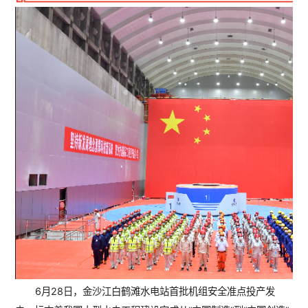
6月28日，金沙江白鹤滩水电站首批机组安全准点投产发