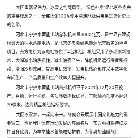
大国重器显伟力，冰雪之约绽风华。“绿色办奥”是北京冬奥会
的重要理念之一，全部场馆100%使用清洁能源供电更是奥运史上
的创举。
河北丰宁抽水蓄能电站总装机容量3600兆瓦，是世界在建规
模最大的抽水蓄能电站，是北京冬奥会绿色能源配套服务的重点
项目。东方电机为该电站提供了4台机组。机组采用了多项创新技
术，大幅减小轴承损耗，减少油雾产生，降低机组运行噪音和振
动，增强冷却效果，提高电机效率。发电机核心部件采用数字化
车间生产，产品质量和生产效率大幅提升。
河北丰宁抽水蓄能电站首批机组已于2021年12月30日投
产，目前，运行平稳，各项参数指标优异，三部轴承摆度不超过
70微米，达到精品机组指标要求。
共圆冰雪梦，一起向未来。冬奥会是展示中国文化魅力的重
要窗口，也是我国体育运动发展的亮丽名片。东方电机将持续发
挥自身优势，为丰宁抽水蓄能电站护航，为冬奥加油赋能！