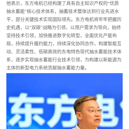
他表示，东方电机已经构建了具有自主知识产权的“优质
抽水蓄能”核心技术体系，抽蓄技术整体达到行业先进水
平，部分关键技术实现国际领先。东方电机将牢牢把握历
史机遇，以“双碳”战略为引领，以用户需求为导向，始终
坚持技术引领，加快推进数字化转型，全面优化产能布
局，持续提升履约能力，持续深化协同合作，构建智能互
动、灵活柔性、低碳高效的东电特色现代抽水蓄能技术体
系，逐步实现抽水蓄能行业技术引领，为构建以新能源为
主体的新型电力系统贡献抽水蓄能力量。