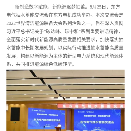
新制造数字赋能，新能源逐梦抽蓄。8月25日，东方
电气抽水蓄能交流会在东方电机成功举办。本次交流会是
2022世界清洁能源装备大会系列活动之一，旨在深入贯彻
习近平总书记关于“碳达峰、碳中和”系列重要讲话精神，
全面落实新时代新能源高质量发展相关要求，加快落实抽
水蓄能中长期发展规划，以实际行动推进抽水蓄能高质量
发展，构建以新能源为主体的新型电力系统和现代能源体
系，共同推进能源绿色低碳转型。