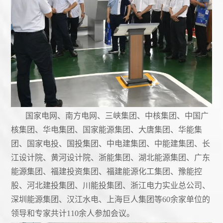
国家电网、南方电网、三峡集团、中核集团、中国广
核集团、华电集团、国家能源集团、大唐集团、华能集
团、国家电投、国投集团、中电建集团、中能建集团、长
江设计院、黄河设计院、浙能集团、湖北能源集团、广东
能源集团、福建投资集团、福建能源化工集团、豫能控
股、河北建投集团、川能投集团、浙江电力实业总公司、
深圳能源集团、汉江水电、上海巨人集团等60余家单位的
领导和专家共计110余人参加会议。