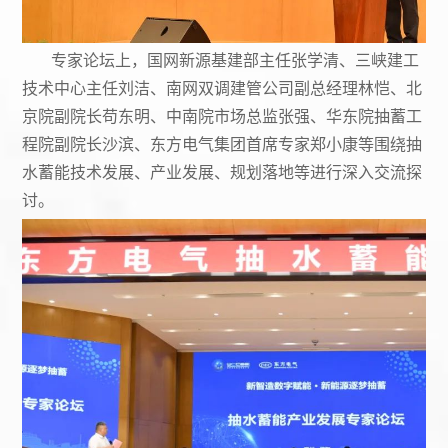
专家论坛上，国网新源基建部主任张学清、三峡建工
技术中心主任刘洁、南网双调建管公司副总经理林恺、北
京院副院长苟东明、中南院市场总监张强、华东院抽蓄工
程院副院长沙滨、东方电气集团首席专家郑小康等围绕抽
水蓄能技术发展、产业发展、规划落地等进行深入交流探
讨。