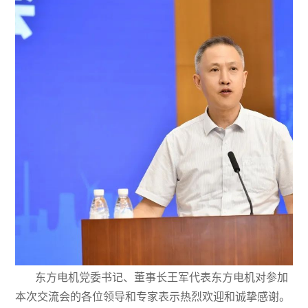
东方电机党委书记、董事长王军代表东方电机对参加
本次交流会的各位领导和专家表示热烈欢迎和诚挚感谢。