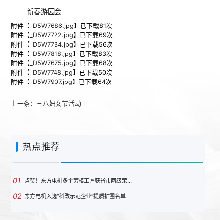
新春游园会
附件【
_D5W7686.jpg
】已下载
81
次
附件【
_D5W7722.jpg
】已下载
69
次
附件【
_D5W7734.jpg
】已下载
56
次
附件【
_D5W7818.jpg
】已下载
83
次
附件【
_D5W7675.jpg
】已下载
68
次
附件【
_D5W7748.jpg
】已下载
50
次
附件【
_D5W7907.jpg
】已下载
64
次
上一条：
三八妇女节活动
热点推荐
01
点赞！东方电机多个劳模工匠获省市两级荣…
02
东方电机入选“科改示范企业”提质扩围名单