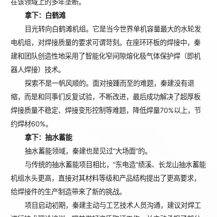
在该领域上的多年垄断。
拿下：白鹤滩
目光转向白鹤滩机组。它是当今世界单机容量最大的水轮发
电机组，对焊接质量的要求可谓苛刻。在座环环板的焊接中，秦
建和团队创造性地采用了智能化窄间隙熔化极气体保护焊（即机
器人焊接）技术。
探索不是一帆风顺的。面对接踵而至的难题，秦建没有退
缩，而是和同事们反复试验，不断改进，最后成功解决了超厚板
焊接质量不稳定、焊接变形控制等难题，降低焊量70%以上，节
约焊材60%。
拿下：抽水蓄能
抽水蓄能领域，秦建也是见过“大场面”的。
与传统的抽水蓄能项目相比，“东电造”绩溪、长龙山抽水蓄能
机组水头更高，直接对其材料等级和产品结构提出了更高要求，
给焊接件的生产制造带来了新的挑战。
项目启动初期，秦建主动与工艺技术人员沟通，建议对焊工