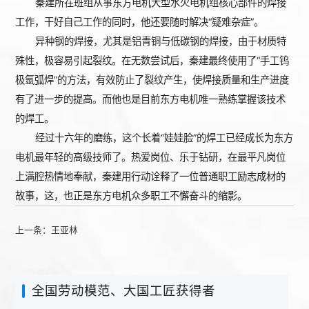
秦建所在班组从事东方电机大型水火电机组核心部件的焊接
工作，干好自己工作的同时，他还要随时解决“疑难杂症”。
异种钢的焊接，尤其是铝青铜与低碳钢的焊接，由于材质特
殊性，极容易引起裂纹。在无数尝试后，秦建最终使用了“手工钨
极氩弧焊”的方法，有效防止了裂纹产生，使焊接质量和生产进度
有了进一步的提高。而他也是目前东方电机唯一熟练掌握该技术
的焊工。
经过十六年的磨练，这个长着“娃娃脸”的焊工已经成长为东方
电机最年轻的高级技师了。热爱岗位、乐于钻研，在最平凡岗位
上满腔热情地奉献，秦建用行动诠释了一位普通职工励志成材的
故事，这，也正是东方电机众多职工不懈奋斗的缩影。
上一条：
王亚林
全国劳动模范、大国工匠获得者