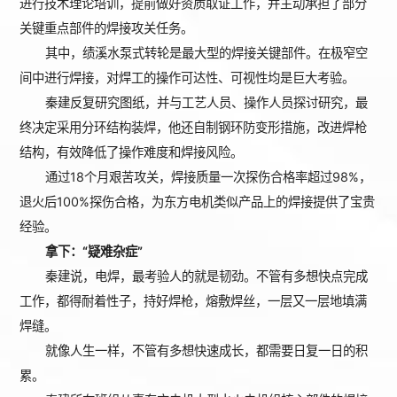
进行技术理论培训，提前做好资质取证工作，并主动承担了部分
关键重点部件的焊接攻关任务。
其中，绩溪水泵式转轮是最大型的焊接关键部件。在极窄空
间中进行焊接，对焊工的操作可达性、可视性均是巨大考验。
秦建反复研究图纸，并与工艺人员、操作人员探讨研究，最
终决定采用分环结构装焊，他还自制钢环防变形措施，改进焊枪
结构，有效降低了操作难度和焊接风险。
通过18个月艰苦攻关，焊接质量一次探伤合格率超过98%，
退火后100%探伤合格，为东方电机类似产品上的焊接提供了宝贵
经验。
拿下：“疑难杂症”
秦建说，电焊，最考验人的就是韧劲。不管有多想快点完成
工作，都得耐着性子，持好焊枪，熔敷焊丝，一层又一层地填满
焊缝。
就像人生一样，不管有多想快速成长，都需要日复一日的积
累。