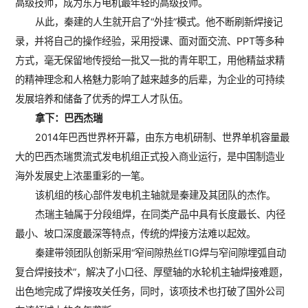
高级技师，成为东方电机最年轻的高级技师。
从此，秦建的人生就开启了“外挂”模式。他不断刷新焊接记
录，并将自己的操作经验，采用授课、面对面交流、PPT等多种
方式，毫无保留地传授给一批又一批的青年职工，用他精益求精
的精神理念和人格魅力影响了越来越多的后辈，为企业的可持续
发展培养和储备了优秀的焊工人才队伍。
拿下：巴西杰瑞
2014年巴西世界杯开幕，由东方电机研制、世界单机容量最
大的巴西杰瑞贯流式发电机组正式投入商业运行，是中国制造业
海外发展史上浓墨重彩的一笔。
该机组的核心部件发电机主轴就是秦建及其团队的杰作。
杰瑞主轴属于分段组焊，在同类产品中具有长度最长、内径
最小、坡口深度最深等特点，传统的焊接方法难以起效。
秦建带领团队创新采用“窄间隙热丝TIG焊与窄间隙埋弧自动
复合焊接技术”，解决了小口径、厚壁轴的水轮机主轴焊接难题，
出色地完成了焊接攻关任务，同时，该项技术也打破了国外公司