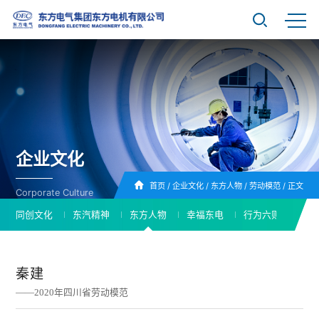
企业文化
首页
/
企业文化
/
东方人物
/
劳动模范
/
正文
Corporate Culture
同创文化
东汽精神
东方人物
幸福东电
行为六则
秦建
——2020年四川省劳动模范