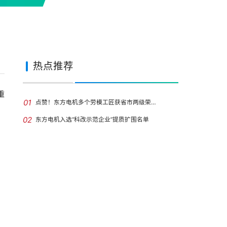
热点推荐
重
01
点赞！东方电机多个劳模工匠获省市两级荣…
02
东方电机入选“科改示范企业”提质扩围名单