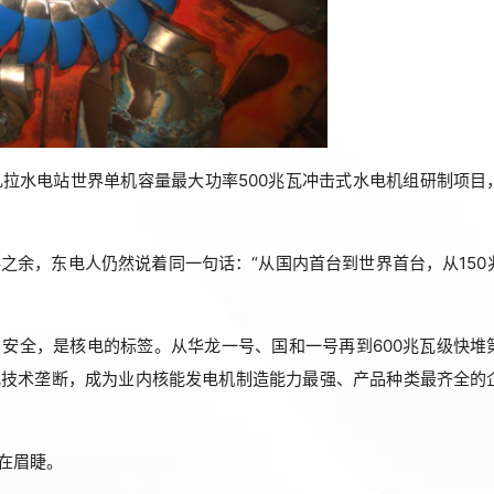
扎拉水电站世界单机容量最大功率500兆瓦冲击式水电机组研制项目
喜之余，东电人仍然说着同一句话：“从国内首台到世界首台，从150
安全，是核电的标签。从华龙一号、国和一号再到600兆瓦级快堆
电技术垄断，成为业内核能发电机制造能力最强、产品种类最齐全的
在眉睫。