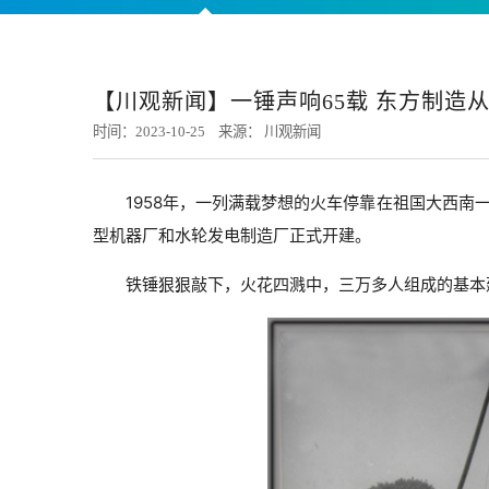
【川观新闻】一锤声响65载 东方制造从
时间：2023-10-25 来源： 川观新闻
1958年，一列满载梦想的火车停靠在祖国大西南
型机器厂和水轮发电制造厂正式开建。
铁锤狠狠敲下，火花四溅中，三万多人组成的基本