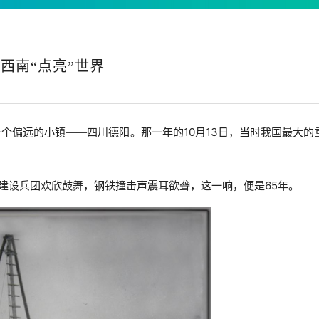
西南“点亮”世界
一个偏远的小镇——四川德阳。那一年的10月13日，当时我国最大的
建设兵团欢欣鼓舞，钢铁撞击声震耳欲聋，这一响，便是65年。