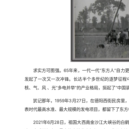
求实方可图强。65年来，一代一代“东方人”自
发起了一次又一次冲锋。长达半个多世纪的逐梦征程
核、气、风 、光“多电并举”的产业格局，挺起了“中国
犹记那年，1959年3月27日，在德阳西街民房
表时代最高水准、最大规模的发电项目，都留下了东方
2021年6月28日，祖国大西南金沙江大峡谷的