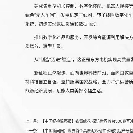
建成集重型机加控制、数字化装配、机器人焊接
绿色“无人车间”，发电机定子线圈、转子线圈数字化
系统，初步实现数据贯通和数据驱动。
推出数字化产品和服务，开发综合能源利用解决
质增效、转型升级。
从“制造”迈进“智造”，这正是东方电机实现高质量
新征程已然起步，面向世界科技前沿，面向国家
持科技自立自强，坚持服务国家战略，全力打造运营
能源经济发展，赋能人类美好幸福生活。
上一条：
【中国纪检监察报】铁臂绣花 探访世界首台500兆瓦
下一条：
【中国新闻网】世界首个高原泥沙磨损水电机组产研