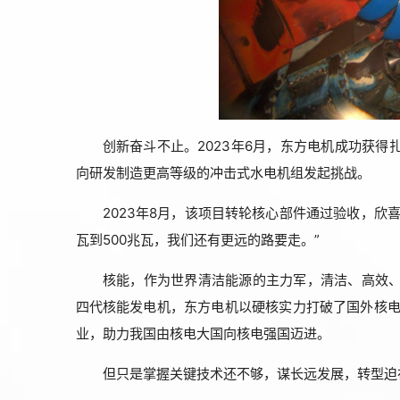
创新奋斗不止。2023年6月，东方电机成功获得
向研发制造更高等级的冲击式水电机组发起挑战。
2023年8月，该项目转轮核心部件通过验收，欣
瓦到500兆瓦，我们还有更远的路要走。”
核能，作为世界清洁能源的主力军，清洁、高效、
四代核能发电机，东方电机以硬核实力打破了国外核
业，助力我国由核电大国向核电强国迈进。
但只是掌握关键技术还不够，谋长远发展，转型迫