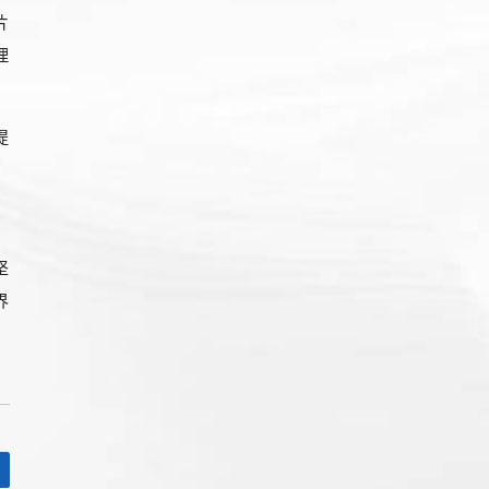
片
理
提
坚
界