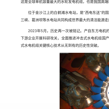
这是全球单机容量最大的水轮发电机组，也是我国高端
位于金沙江上的白鹤滩水电站，是“西电东送”的
三峡、葛洲坝等水电站共同构成世界最大的清洁能源走
2023年5月，历史再一次被铭记。产自东方电机
下游企业开展科研攻关，全面推进冲击式水电机组国
式水电机组关键核心技术从无到有的历史性突破。