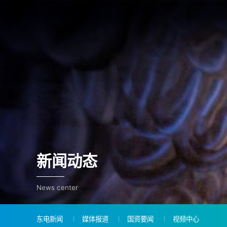
新闻动态
News center
东电新闻
媒体报道
国资要闻
视频中心