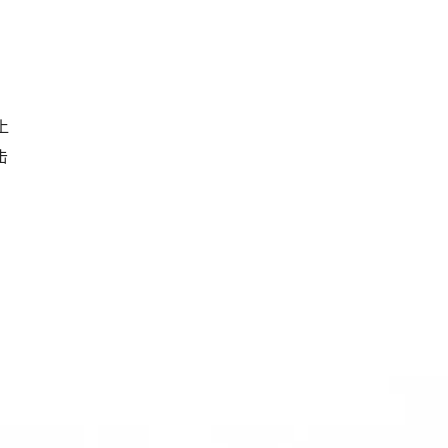
、
上
击