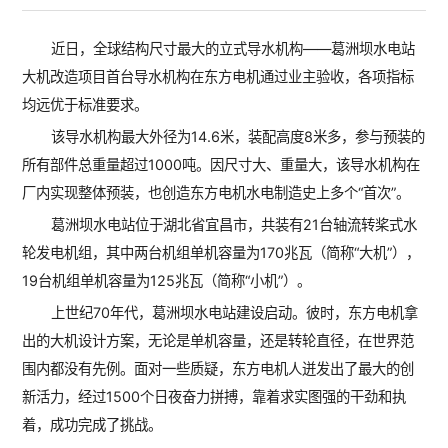
近日，全球结构尺寸最大的立式导水机构——葛洲坝水电站
大机改造项目首台导水机构在东方电机通过业主验收，各项指标
均远优于标准要求。
该导水机构最大外径为14.6米，装配高度8米多，参与预装的
所有部件总重量超过1000吨。因尺寸大、重量大，该导水机构在
厂内实现整体预装，也创造东方电机水电制造史上多个“首次”。
葛洲坝水电站位于湖北省宜昌市，共装有21台轴流转桨式水
轮发电机组，其中两台机组单机容量为170兆瓦（简称“大机”），
19台机组单机容量为125兆瓦（简称“小机”）。
上世纪70年代，葛洲坝水电站建设启动。彼时，东方电机拿
出的大机设计方案，无论是单机容量，还是转轮直径，在世界范
围内都没有先例。面对一些质疑，东方电机人迸发出了最大的创
新活力，经过1500个日夜奋力拼搏，靠着求实图强的干劲和执
着，成功完成了挑战。